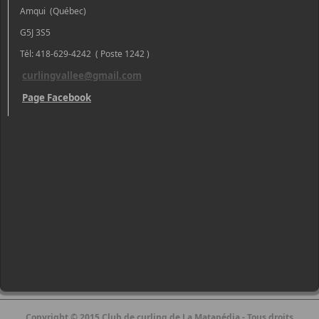
Amqui (Québec)
G5J 3S5
Tél: 418-629-4242 ( Poste 1242 )
curlingvallee@gmail.com
Page Facebook
Copyright © 2015 Club de curling de La Matapédia - Tous droits