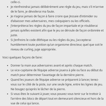
celle-ci.
Je n’enfreindrai jamais délibérément une règle du jeu, mais s’il m’arrive
de le faire, je dévoilerai ma faute.
Je n’agirai jamais de façon à faire croire que j’essaie d’intimider ou
d’abaisser mes adversaires, mes coéquipiers ou les officiels.
J’interpréterai les règles du jeu de façon impartiale et je n’oublierai
jamais qu’elles existent afin que le jeu se déroule de façon ordonnée et
juste.
Si j’enfreins le code d’éthique ou les règles du jeu, j’accepterai
humblement toute punition qu’un organisme directeur, quel que soit le
niveau de curling, juge appropriée.
Voici quelques façons de faire:
Donner la main aux adversaires avant et après chaque match.
Le vice-capitaine de l’équipe adverse jouera à pile ou face au début du
match pour déterminer l’avantage de la dernière pierre.
Quand les joueurs de l’équipe adverse se préparent à lancer, tenez-
vous sur le côté de la piste, sur une seule ligne, entre les lignes de jeu.
Ne bougez qu’après le lâcher de la pierre.
Si vous êtes le suivant à jouer, vous pouvez vous tenir sur le trottoir à
l’arrière des blocs de départ tout en demeurant silencieux et hors de la
vue de celui qui lance.