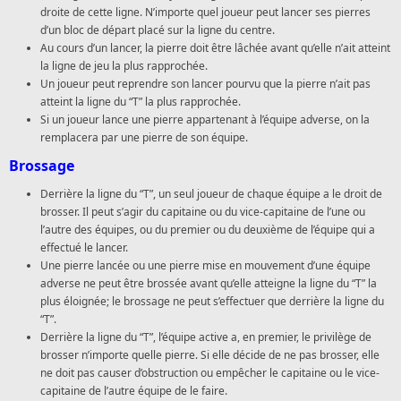
droite de cette ligne. N’importe quel joueur peut lancer ses pierres
d’un bloc de départ placé sur la ligne du centre.
Au cours d’un lancer, la pierre doit être lâchée avant qu’elle n’ait atteint
la ligne de jeu la plus rapprochée.
Un joueur peut reprendre son lancer pourvu que la pierre n’ait pas
atteint la ligne du “T” la plus rapprochée.
Si un joueur lance une pierre appartenant à l’équipe adverse, on la
remplacera par une pierre de son équipe.
Brossage
Derrière la ligne du “T”, un seul joueur de chaque équipe a le droit de
brosser. Il peut s’agir du capitaine ou du vice-capitaine de l’une ou
l’autre des équipes, ou du premier ou du deuxième de l’équipe qui a
effectué le lancer.
Une pierre lancée ou une pierre mise en mouvement d’une équipe
adverse ne peut être brossée avant qu’elle atteigne la ligne du “T” la
plus éloignée; le brossage ne peut s’effectuer que derrière la ligne du
“T”.
Derrière la ligne du “T”, l’équipe active a, en premier, le privilège de
brosser n’importe quelle pierre. Si elle décide de ne pas brosser, elle
ne doit pas causer d’obstruction ou empêcher le capitaine ou le vice-
capitaine de l’autre équipe de le faire.