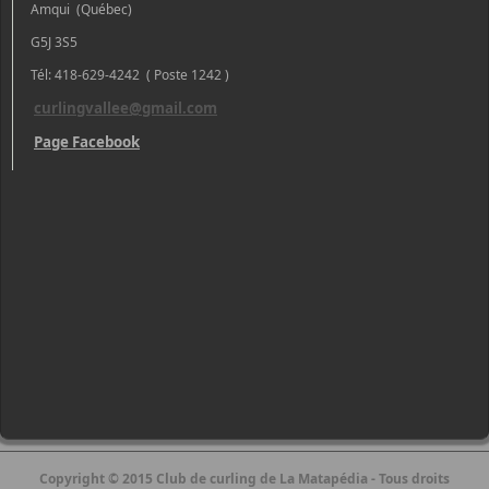
Amqui (Québec)
G5J 3S5
Tél: 418-629-4242 ( Poste 1242 )
curlingvallee@gmail.com
Page Facebook
Copyright © 2015 Club de curling de La Matapédia - Tous droits