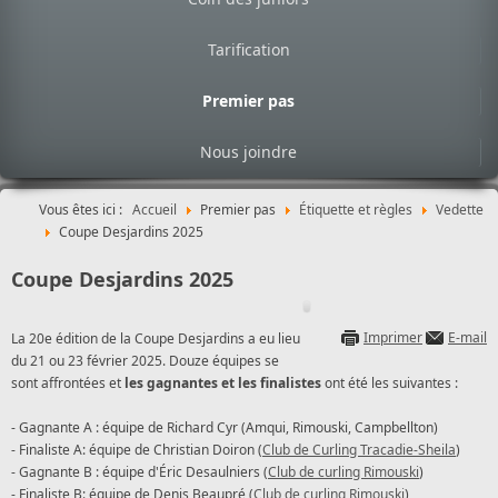
Tarification
Premier pas
Nous joindre
Vous êtes ici :
Accueil
Premier pas
Étiquette et règles
Vedette
Coupe Desjardins 2025
Coupe Desjardins 2025
Imprimer
E-mail
La 20e édition de la Coupe Desjardins a eu lieu
du 21 ou 23 février 2025. Douze équipes se
sont affrontées et
les gagnantes et les finalistes
ont été les suivantes :
- Gagnante A : équipe de Richard Cyr (Amqui, Rimouski, Campbellton)
- Finaliste A: équipe de Christian Doiron (
Club de Curling Tracadie-Sheila
)
- Gagnante B : équipe d'Éric Desaulniers (
Club de curling Rimouski
)
- Finaliste B: équipe de Denis Beaupré (
Club de curling Rimouski
)