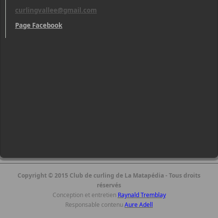
curlingvallee@gmail.com
Page Facebook
Copyright © 2015 Club de curling de La Matapédia - Tous droits
réservés
Conception et entretien
Raynald Tremblay
Responsable contenu
Aure Adell