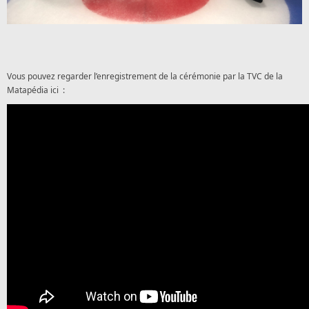
Vous pouvez regarder l’enregistrement de la cérémonie par la TVC de la
Matapédia ici :