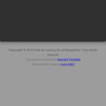
Copyright © 2015 Club de curling de La Matapédia - Tous droits
réservés
Conception et entretien
Raynald Tremblay
Responsable contenu
Aure Adell