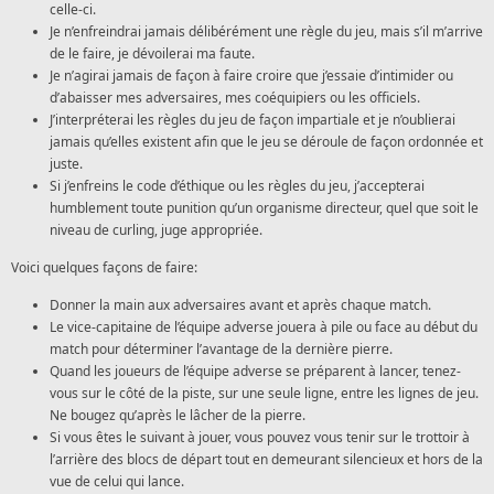
celle-ci.
Je n’enfreindrai jamais délibérément une règle du jeu, mais s’il m’arrive
de le faire, je dévoilerai ma faute.
Je n’agirai jamais de façon à faire croire que j’essaie d’intimider ou
d’abaisser mes adversaires, mes coéquipiers ou les officiels.
J’interpréterai les règles du jeu de façon impartiale et je n’oublierai
jamais qu’elles existent afin que le jeu se déroule de façon ordonnée et
juste.
Si j’enfreins le code d’éthique ou les règles du jeu, j’accepterai
humblement toute punition qu’un organisme directeur, quel que soit le
niveau de curling, juge appropriée.
Voici quelques façons de faire:
Donner la main aux adversaires avant et après chaque match.
Le vice-capitaine de l’équipe adverse jouera à pile ou face au début du
match pour déterminer l’avantage de la dernière pierre.
Quand les joueurs de l’équipe adverse se préparent à lancer, tenez-
vous sur le côté de la piste, sur une seule ligne, entre les lignes de jeu.
Ne bougez qu’après le lâcher de la pierre.
Si vous êtes le suivant à jouer, vous pouvez vous tenir sur le trottoir à
l’arrière des blocs de départ tout en demeurant silencieux et hors de la
vue de celui qui lance.