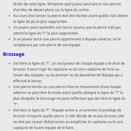
droite de cette ligne. N’importe quel joueur peut lancer ses pierres
d’un bloc de départ placé sur la ligne du centre.
Au cours d’un lancer, la pierre doit être lâchée avant qu’elle n’ait atteint
la ligne de jeu la plus rapprochée.
Un joueur peut reprendre son lancer pourvu que la pierre n’ait pas
atteint la ligne du “T” la plus rapprochée.
Si un joueur lance une pierre appartenant à l’équipe adverse, on la
remplacera par une pierre de son équipe.
Brossage
Derrière la ligne du “T”, un seul joueur de chaque équipe a le droit de
brosser. Il peut s’agir du capitaine ou du vice-capitaine de l’une ou
l’autre des équipes, ou du premier ou du deuxième de l’équipe qui a
effectué le lancer.
Une pierre lancée ou une pierre mise en mouvement d’une équipe
adverse ne peut être brossée avant qu’elle atteigne la ligne du “T” la
plus éloignée; le brossage ne peut s’effectuer que derrière la ligne du
“T”.
Derrière la ligne du “T”, l’équipe active a, en premier, le privilège de
brosser n’importe quelle pierre. Si elle décide de ne pas brosser, elle
ne doit pas causer d’obstruction ou empêcher le capitaine ou le vice-
capitaine de l’autre équipe de le faire.