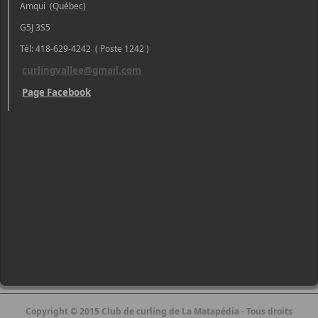
Amqui (Québec)
G5J 3S5
Tél: 418-629-4242 ( Poste 1242 )
curlingvallee@gmail.com
Page Facebook
Copyright © 2015 Club de curling de La Matapédia - Tous droits