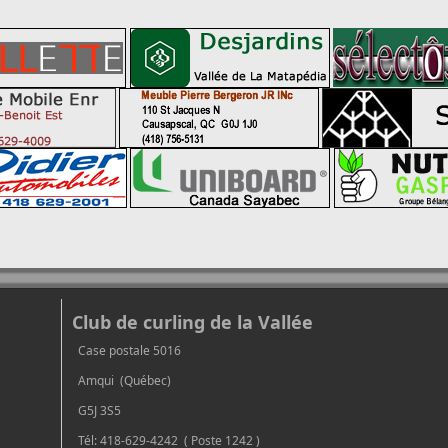
Club de curling de la Vallée
Case postale 5016
Amqui (Québec)
G5J 3S5
Tél: 418-629-4242 ( Poste 1242 )