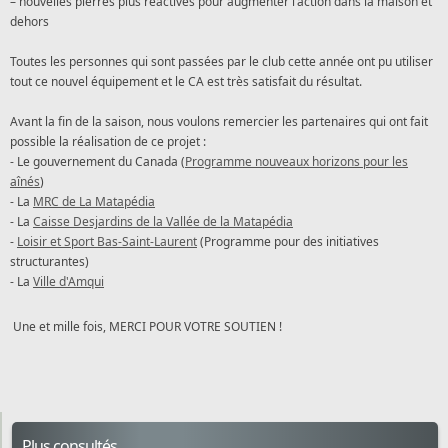
– nouvelles pierres plus réactives pour augmenter l’action dans la maison et
dehors
Toutes les personnes qui sont passées par le club cette année ont pu utiliser
tout ce nouvel équipement et le CA est très satisfait du résultat.
Avant la fin de la saison, nous voulons remercier les partenaires qui ont fait
possible la réalisation de ce projet :
- Le gouvernement du Canada (
Programme nouveaux horizons pour les
aînés
)
- La
MRC de La Matapédia
- La
Caisse
Desjardins
de la Vallée de la Matapédia
-
Loisir et Sport Bas-Saint-Laurent
(Programme pour des initiatives
structurantes)
- La
Ville d'Amqui
Une et mille fois, MERCI POUR VOTRE SOUTIEN !
Plus consultés