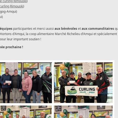
e curling Rimouski
)
curling Rimouski
)
agog-Amqui)
i)
 équipes
participantes et merci aussi
aux bénévoles
et
aux commanditaires
qu
 Hortons d'Amqui, la coop alimentaire Marché Richelieu d'Amqui et spécialement 
pour leur important soutien !
nnée prochaine !