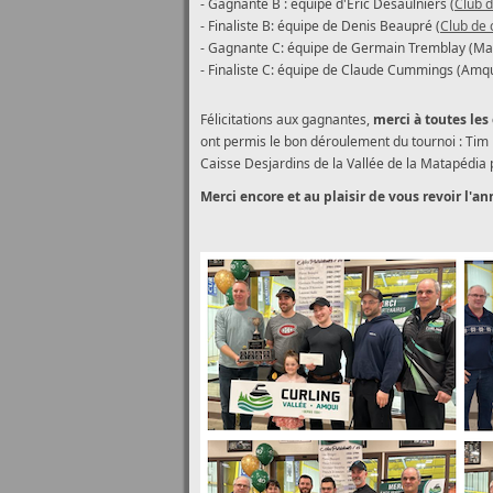
- Gagnante B : équipe d'Éric Desaulniers (
Club d
- Finaliste B: équipe de Denis Beaupré (
Club de 
- Gagnante C: équipe de Germain Tremblay (M
- Finaliste C: équipe de Claude Cummings (Amqu
Félicitations aux gagnantes,
merci à toutes les
ont permis le bon déroulement du tournoi : Tim
Caisse Desjardins de la Vallée de la Matapédia 
Merci encore et au plaisir de vous revoir l'a