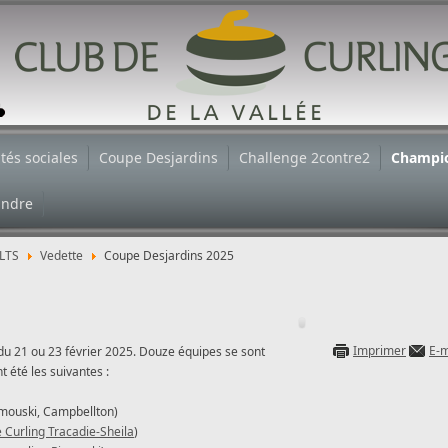
ités sociales
Coupe Desjardins
Challenge 2contre2
Champi
indre
LTS
Vedette
Coupe Desjardins 2025
Imprimer
E-m
 du 21 ou 23 février 2025. Douze équipes se sont
t été les suivantes :
imouski, Campbellton)
 Curling Tracadie-Sheila
)