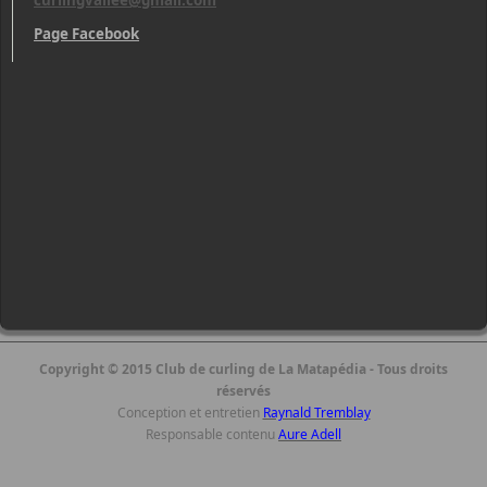
curlingvallee@gmail.com
Page Facebook
Copyright © 2015 Club de curling de La Matapédia - Tous droits
réservés
Conception et entretien
Raynald Tremblay
Responsable contenu
Aure Adell