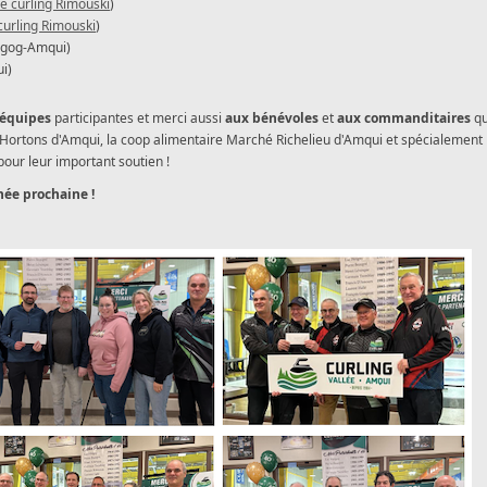
e curling Rimouski
)
curling Rimouski
)
agog-Amqui)
i)
 équipes
participantes et merci aussi
aux bénévoles
et
aux commanditaires
qu
 Hortons d'Amqui, la coop alimentaire Marché Richelieu d'Amqui et spécialement 
pour leur important soutien !
nnée prochaine !