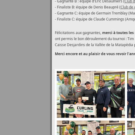
- Gagnante B : équipe d'Éric Desaulniers (
Club d
- Finaliste B: équipe de Denis Beaupré (
Club de 
- Gagnante C: équipe de Germain Tremblay (M
- Finaliste C: équipe de Claude Cummings (Amqu
Félicitations aux gagnantes,
merci à toutes les
ont permis le bon déroulement du tournoi : Tim
Caisse Desjardins de la Vallée de la Matapédia 
Merci encore et au plaisir de vous revoir l'a