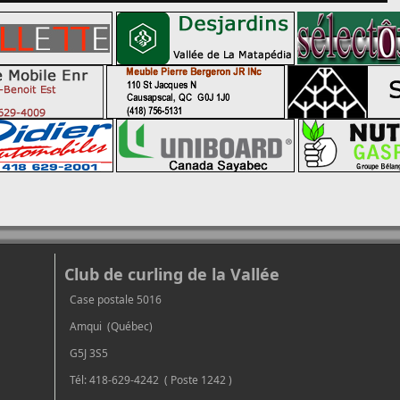
Club de curling de la Vallée
Case postale 5016
Amqui (Québec)
G5J 3S5
Tél: 418-629-4242 ( Poste 1242 )