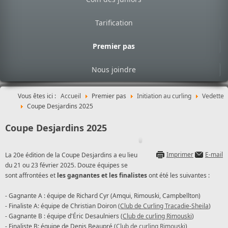
Tarification
Premier pas
Nous joindre
Vous êtes ici :
Accueil
Premier pas
Initiation au curling
Vedette
Coupe Desjardins 2025
Coupe Desjardins 2025
Imprimer
E-mail
La 20e édition de la Coupe Desjardins a eu lieu
du 21 ou 23 février 2025. Douze équipes se
sont affrontées et
les gagnantes et les finalistes
ont été les suivantes :
- Gagnante A : équipe de Richard Cyr (Amqui, Rimouski, Campbellton)
- Finaliste A: équipe de Christian Doiron (
Club de Curling Tracadie-Sheila
)
- Gagnante B : équipe d'Éric Desaulniers (
Club de curling Rimouski
)
- Finaliste B: équipe de Denis Beaupré (
Club de curling Rimouski
)